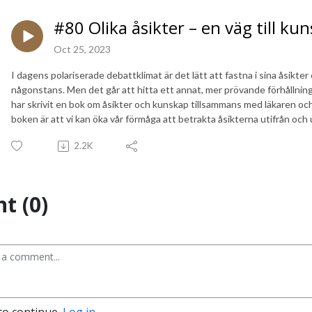
#80 Olika åsikter – en väg till ku
Oct 25, 2023
I dagens polariserade debattklimat är det lätt att fastna i sina åsikter
någonstans. Men det går att hitta ett annat, mer prövande förhållnings
har skrivit en bok om åsikter och kunskap tillsammans med läkaren oc
boken är att vi kan öka vår förmåga att betrakta åsikterna utifrån oc
2.2K
t (0)