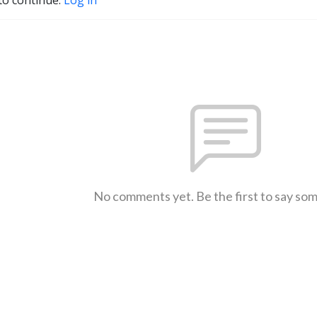
to continue.
Log in
No comments yet. Be the first to say so