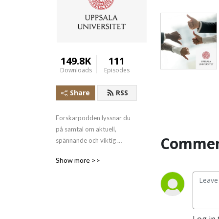
149.8K
111
Downloads
Episodes
Share
RSS
Forskarpodden lyssnar du 
på samtal om aktuell, 
Commen
spännande och viktig 
forskning. Vi möter forskare 
Show more >>
vid Uppsala universitet och 
pratar om vad de gör på 
jobbet. Vad forskar de om? 
Och hur kan forskningen 
bidra till att lösa 