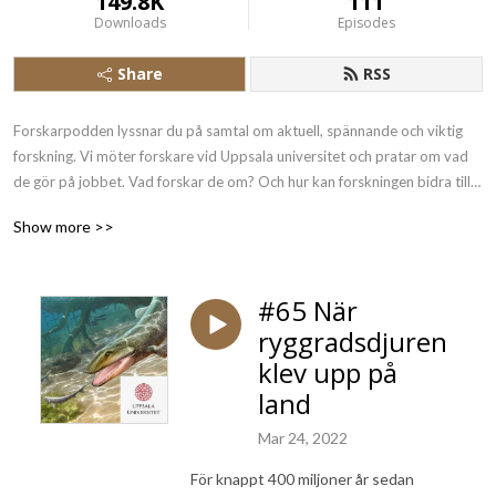
149.8K
111
Downloads
Episodes
Share
RSS
Forskarpodden lyssnar du på samtal om aktuell, spännande och viktig 
forskning. Vi möter forskare vid Uppsala universitet och pratar om vad 
de gör på jobbet. Vad forskar de om? Och hur kan forskningen bidra till 
att lösa samhällsproblem?
Show more >>
#65 När
ryggradsdjuren
klev upp på
land
Mar 24, 2022
För knappt 400 miljoner år sedan