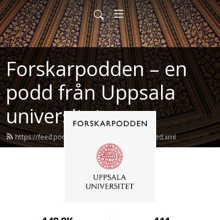
Forskarpodden – en
podd från Uppsala
universitet
https://feed.podbean.com/forskarpodden/feed.xml